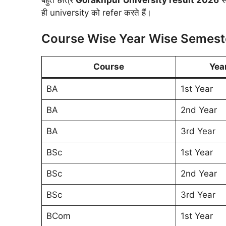
ही university को refer करते हैं।
Course Wise Year Wise Semeste
Course
Yea
BA
1st Year
BA
2nd Year
BA
3rd Year
BSc
1st Year
BSc
2nd Year
BSc
3rd Year
BCom
1st Year