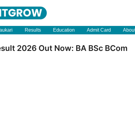
aukari
Results
Education
Admit Card
Abou
esult 2026 Out Now: BA BSc BCom