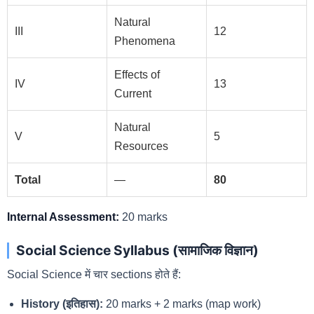
Natural
III
12
Phenomena
Effects of
IV
13
Current
Natural
V
5
Resources
Total
—
80
Internal Assessment:
20 marks
Social Science Syllabus (सामाजिक विज्ञान)
Social Science में चार sections होते हैं:
History (इतिहास):
20 marks + 2 marks (map work)