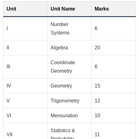
Unit
Unit Name
Marks
Number
I
6
Systems
II
Algebra
20
Coordinate
III
6
Geometry
IV
Geometry
15
V
Trigonometry
12
VI
Mensuration
10
Statistics &
VII
11
Probability