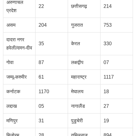
अरुणाचल
22
छत्तीसगढ़
214
प्रदेश
असम
204
गुजरात
753
दादरा नगर
35
केरल
330
हवेली/दमन-दीव
गोवा
87
लक्षद्वीप
07
जम्मू-कश्मीर
61
महाराष्ट्र
1117
कर्नाटक
1170
मेघालय
18
लद्दाख
05
नागालैंड
27
मणिपुर
31
पुडुचेरी
19
मिज़ोरम
28
तमिलनाडु
894