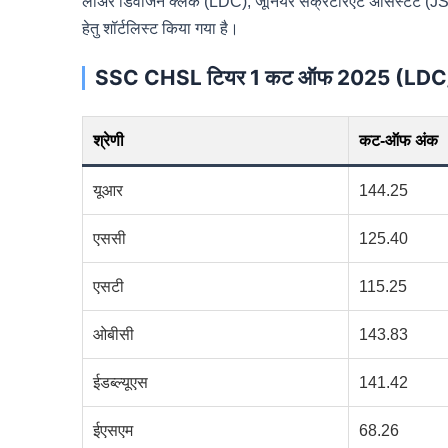
लोअर डिवीजन क्लर्क (LDC), जूनियर सेक्रेटेरिएट असिस्टेंट (JS
हेतु शॉर्टलिस्ट किया गया है।
SSC CHSL टियर 1 कट ऑफ 2025 (LD
श्रेणी
कट-ऑफ अंक
यूआर
144.25
एससी
125.40
एसटी
115.25
ओबीसी
143.83
ईडब्ल्यूएस
141.42
ईएसएम
68.26