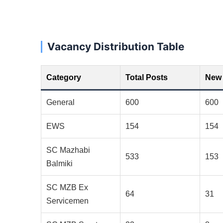
Vacancy Distribution Table
Category
Total Posts
New
General
600
600
EWS
154
154
SC Mazhabi
533
153
Balmiki
SC MZB Ex
64
31
Servicemen