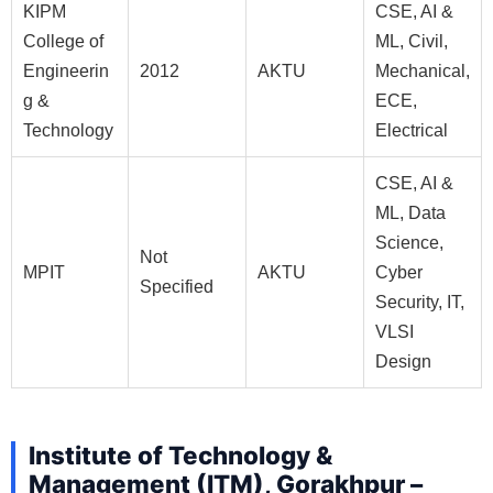
KIPM
CSE, AI &
College of
ML, Civil,
Engineerin
2012
AKTU
Mechanical,
g &
ECE,
Technology
Electrical
CSE, AI &
ML, Data
Science,
Not
MPIT
AKTU
Cyber
Specified
Security, IT,
VLSI
Design
Institute of Technology &
Management (ITM), Gorakhpur –