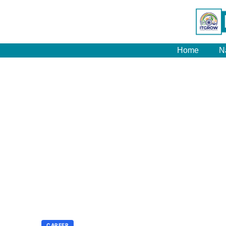
Home
N
CAREER