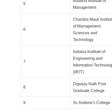
Buddha Institute of
5
Management
Chandra Mauli Institu
of Management
6
Sciences and
Technology
Indiana Institute of
Engineering and
7
Information Technolo
(IIEIT)
Digvijay Nath Post
8
Graduate College
9
St. Andrew’s College