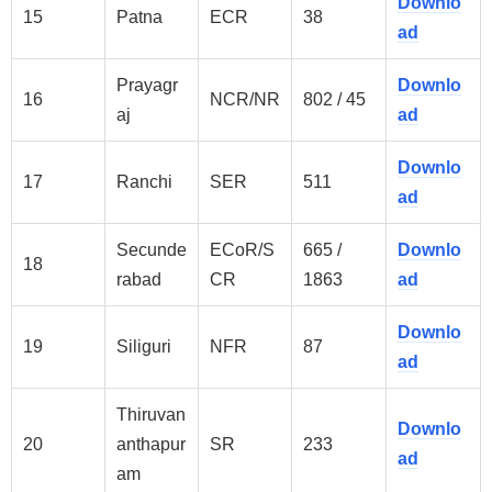
Downlo
15
Patna
ECR
38
ad
Prayagr
Downlo
16
NCR/NR
802 / 45
aj
ad
Downlo
17
Ranchi
SER
511
ad
Secunde
ECoR/S
665 /
Downlo
18
rabad
CR
1863
ad
Downlo
19
Siliguri
NFR
87
ad
Thiruvan
Downlo
20
anthapur
SR
233
ad
am