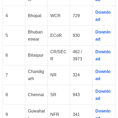
Downlo
4
Bhopal
WCR
729
ad
Bhuban
Downlo
5
ECoR
930
eswar
ad
CR/SEC
462 /
Downlo
6
Bilaspur
R
3973
ad
Chandig
Downlo
7
NR
324
arh
ad
Downlo
8
Chennai
SR
943
ad
Guwahat
Downlo
9
NFR
341