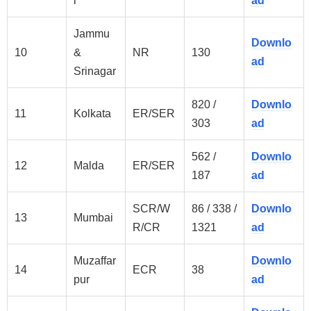
i
ad
Jammu
Downlo
10
&
NR
130
ad
Srinagar
820 /
Downlo
11
Kolkata
ER/SER
303
ad
562 /
Downlo
12
Malda
ER/SER
187
ad
SCR/W
86 / 338 /
Downlo
13
Mumbai
R/CR
1321
ad
Muzaffar
Downlo
14
ECR
38
pur
ad